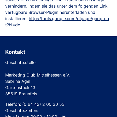
verhindern, indem sie das unter dem folgenden Link
verfügbare Browser-Plugin herunterladen und
installieren:
http://tools.google.com/dlpage/gaoptou
t?hl=de.
Kontakt
Geschäftsstelle:
Marketing Club Mittelhessen e.V.
Sabrina Agel
Gartenstück 13
35619 Braunfels
Telefon:
(0 64 42) 2 00 30 53
Geschäftszeiten:
Mo - Mi von 09:00 - 12:00 Uhr