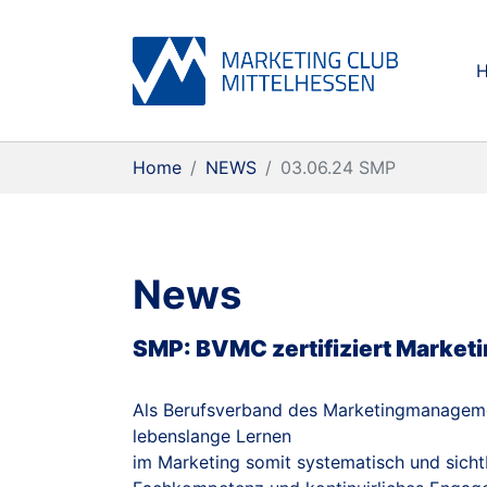
Skip to main content
Skip to page footer
You are here:
Home
NEWS
03.06.24 SMP
News
SMP: BVMC zertifiziert Market
Als Berufsverband des Marketingmanageme
lebenslange Lernen
im Marketing somit systematisch und sicht